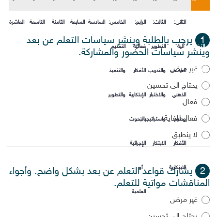
الأول:
الثاني:
الثالث:
الرابع:
الخامس:
السادسة
السابعة
الثامنة
التاسعة
العاشرة
1
يرحب بالطلبة وينشر سياسات التعلم عن بعد
التخطيط
آلية
التطوير
فعالية
التقديم
وينشر سياسات الحضور والمشاركة.
غير مرض
الاستراتيجي
العصف
والتدريب
الأفكار
والتنفيذ
يحتاج الى تحسين
الذهني
والاختبار
الإبتكارية
والتطوير
فعال
فعال للغاية
وطرح
واستراتيجيات
بالبحوث
لا ينطبق
الأفكار
الابتكار
الإجرائية
الابتكارية
أو
2
يشارك قواعد التعلم عن بعد بشكل واضح. وأجواء
المناقشات مواتية للتعلم.
العلمية
غير مرض
يحتاج الى تحسين