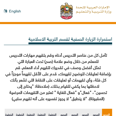
English
استمرارة الزيارة الصفية لقسم التربية الاسلامية
تأمل كل من عناصر التدريس أدناه وقم بتقييم مهارات التدريس
للمعلم من خلال وضع علامة (صح
) تحت العبارة التي
تمثل أفضل وصف في تقديرك لتقييم أداء المعلم. قم
بإضافة تعليقات لتوضيح تقييمك.
قدم على الأقل تقييماً موجزاً في
كل فئة، وأي تقييمات أو تعليقات على النقاط التي تشعر بأنك
لاحظتها بما يكفي للقيام بذلك. (ملاحظة: "
يحتاج إلى
تحسين
"
،
"
فعال
"
و
"
فعال للغاية
" تعتبر من التقييمات المرضية
(المقبولة). "لا ينطبق" لا يجوز تفسيره على أنه تقييم سلبي)
المحور
المحور
المحور
المحور
المحور
الخطوة
الخطوة
الخطوة
الخطوة
الخطوة