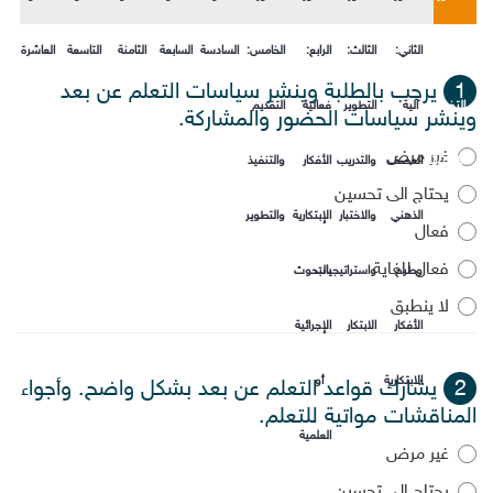
الأول:
الثاني:
الثالث:
الرابع:
الخامس:
السادسة
السابعة
الثامنة
التاسعة
العاشرة
1
يرحب بالطلبة وينشر سياسات التعلم عن بعد
التخطيط
آلية
التطوير
فعالية
التقديم
وينشر سياسات الحضور والمشاركة.
غير مرض
الاستراتيجي
العصف
والتدريب
الأفكار
والتنفيذ
يحتاج الى تحسين
الذهني
والاختبار
الإبتكارية
والتطوير
فعال
فعال للغاية
وطرح
واستراتيجيات
بالبحوث
لا ينطبق
الأفكار
الابتكار
الإجرائية
الابتكارية
أو
2
يشارك قواعد التعلم عن بعد بشكل واضح. وأجواء
المناقشات مواتية للتعلم.
العلمية
غير مرض
يحتاج الى تحسين