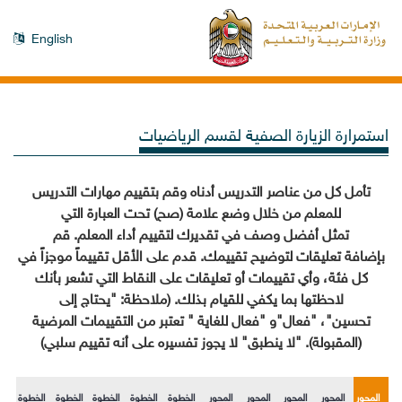
English
استمرارة الزيارة الصفية لقسم الرياضيات
تأمل كل من عناصر التدريس أدناه وقم بتقييم مهارات التدريس
للمعلم من خلال وضع علامة (صح
) تحت العبارة التي
تمثل أفضل وصف في تقديرك لتقييم أداء المعلم. قم
بإضافة تعليقات لتوضيح تقييمك.
قدم على الأقل تقييماً موجزاً في
كل فئة، وأي تقييمات أو تعليقات على النقاط التي تشعر بأنك
لاحظتها بما يكفي للقيام بذلك. (ملاحظة: "
يحتاج إلى
تحسين
"
،
"
فعال
"
و
"
فعال للغاية
" تعتبر من التقييمات المرضية
(المقبولة). "لا ينطبق" لا يجوز تفسيره على أنه تقييم سلبي)
المحور
المحور
المحور
المحور
المحور
الخطوة
الخطوة
الخطوة
الخطوة
الخطوة